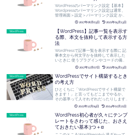
Permalinks」
WordPressのパーマリンク設定【基本】
Wordpressのパーマリンク設定は通常、
管理画面＞設定＞パーマリンク設定 から
任意のものに設定可能です。 このブログ
2017年06月03日
2021年05月13日
では、カスタム構造を選択し
/%category%/%post_id%/ ...
【WordPress】記事一覧を表示す
WordPress
る際、本文を抜粋して表示する方
法
WordPressで記事一覧を表示する際に 記
事本文から何文字かを抜粋して表示した
いときに 使うプラグインやコードの備忘
録です。本文から抜粋する前に有効化し
2017年12月07日
2021年05月13日
ておくプラグイン「WP Multibyte
Patch」WordPressをインスト...
WordPressでサイト構築するとき
WordPress
の考え方
ひとくちに「WordPressでサイト構築で
きます！」と言ってもどこまでやるか、
その基準って人それぞれだったりします
よね。自分以外の人が構築したサイトを
2022年12月09日
2024年02月21日
触らせてもらうともったいない作り方し
てんな、、みたいなことも結構あるの
WordPress初心者が久々にテンプ
WordPress
で、今回は、自分が...
レートをさわって感じた、おさえ
ておきたい基本3つ＋α
ここのところWordPressから遠ざかって