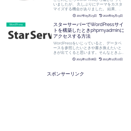
いましたが、 久しぶりにテーマをカスタ
マイズする機会がありました。 結果、シ
ンプルに考えればすぐにわかるポイント
2017年05月23日
2021年05月13日
でドハマりして 時間をかけてしまった……
orz これは……WPあるあるですかね。。 ...
スターサーバーでWordPressサイ
WordPress
トを構築したときphpmyadminに
アクセスする方法
WordPressをいじっていると、データベ
ースを参照したいときや書き換えたいと
きが出てくると思います。そんなときふ
と気づいたのですが、スターサーバーの
2023年12月08日
2023年12月22日
場合、管理画面からphpmyadminにアク
セスしようとすると、Basic認証がかかっ
て...
スポンサーリンク