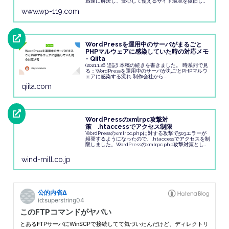
迅速に解決し、安心して使えるサイト環境を復旧しま
す。
www.wp-119.com
WordPressを運用中のサーバがまるごと
PHPマルウェアに感染していた時の対応メモ
- Qiita
(2021.1.26 追記) 本稿の続きを書きました。 時系列で見
る：WordPressを運用中のサーバが丸ごとPHPマルウ
ェアに感染する流れ 制作会社から...
qiita.com
WordPressのxmlrpc攻撃対
策 .htaccessでアクセス制限
WordPressのxmlrpc.phpに対する攻撃で503エラーが
頻発するようになったので、.htaccessでアクセスを制
限しました。WordPressのxmlrpc.php攻撃対策とし
て、.htaccessによるアクセス制限は有効な手...
wind-mill.co.jp