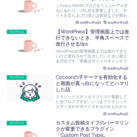
このnico MEMOブログをリニューアルす
るにあたり、URL名を変更しました。サ
イトを立ち上げた頃とは状況などが変わ
りディレクトリ名を変更したい、という
2018年07月05日
2025年07月21日
ことはよくあることかと思いますので、
変更方法の手順をまとめました。1.管理画
【WordPress】管理画面上では改
WordPress
面での修正...
行できないとき、半角スペースで
改行させるtips
WordPressの管理画面上では改行できな
いけど改行させて出力したいときに使え
る方法です。筆者はサイトのキャッチフ
レーズでよく使うので、今回はキャッチ
2025年03月09日
フレーズの呼び出しを想定しています。
管理画面上では、テキストを入力する
Cocoonの子テーマを有効化する
WordPress
際、改行したいとこ...
と画面が真っ白になってどハマり
した話
クラシックエディタでゴリゴリ更新して
た当ブログですが、いつまでクラシック
エディタがサポートされるのかもわから
ないし、世の中にノーコードが浸透しつ
2021年09月09日
つあるのを感じブロックエディタにも慣
れておきたいな（今更）ということで、
カスタム投稿タイプのパーマリン
WordPress
大幅にリニューアルするこ...
クが変更できるプラグイン
「Custom Post Type