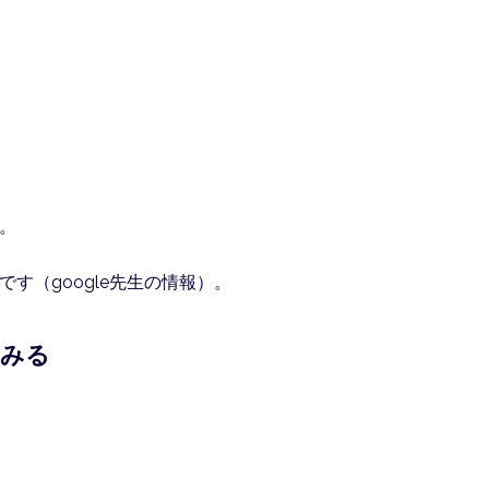
。
す（google先生の情報）。
てみる
。