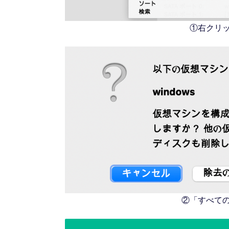
①右クリ
②「すべて